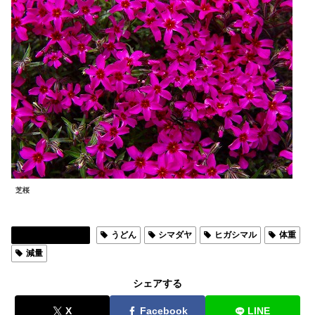
芝桜
ご飯を作ります
うどん
シマダヤ
ヒガシマル
体重
減量
シェアする
X
Facebook
LINE