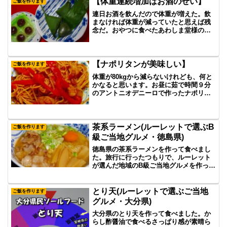
しいたけ出汁も加わって上品な味で美味
【体重連続増加はお酒のせい】
ご飯を作ります
しくいただきました。
連日お酒を飲んだので体重が増えた。飲
まなければ体重が減っていたと思えば残
念だ。おやつに食べたあわしま堂様のく
ず餅としんぼり様の笹ちまきがおいしか
った。
【ナポリタンが美味しい】
ご飯を作ります
体重が80kgから減らないけれども、何と
かなると思います。お昼に茹で時間９分
のアントニオデニーロで作ったナポリタ
ンはおいしかった。粉チーズとタバスコ
をかけるとさらにおいしいですのでお好
みでどうぞ。
茶系ラーメン(ルーレットで選ぶB
ご飯を作ります
級ご当地グルメ・徳島県)
徳島県の茶系ラーメンを作って食べまし
た。旅行に行ったつもりで、ルーレット
が選んだ地域のB級ご当地グルメを作って
食べる企画です。自分で作ると結構手間
がかかります。
とり天(ルーレットで選ぶご当地
ご飯を作ります
グルメ・大分県)
大分県のとり天を作って食べました。か
らし酢醤油で食べるさっぱり感が素晴ら