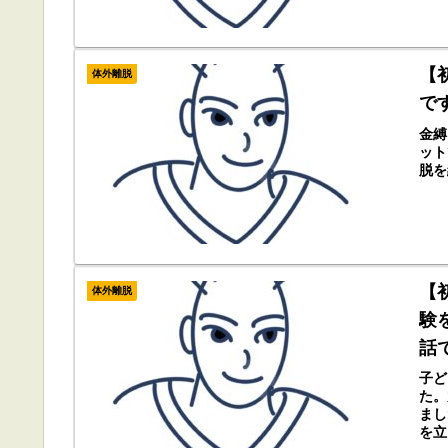
【
体外離脱
で
金縛
ット
脱を
【
体外離脱
験
話
子ど
た。
まし
を立