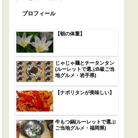
プロフィール
【朝の体重】
じゃじゃ麺とチータンタン
(ルーレットで選ぶB級ご当
地グルメ・岩手県)
【ナポリタンが美味しい】
牛もつ鍋(ルーレットで選ぶ
ご当地グルメ・福岡県)