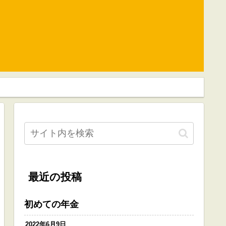
最近の投稿
初めての年金
2022年6月9日