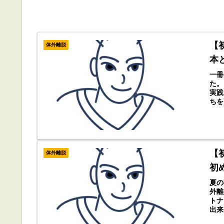
【
体外離脱
本
一冊
た。
実践
ちを
【
体外離脱
初
夏の
外離
トナ
出来