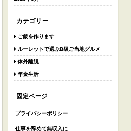
カテゴリー
ご飯を作ります
ルーレットで選ぶB級ご当地グルメ
体外離脱
年金生活
固定ページ
プライバシーポリシー
仕事を辞めて無収入に