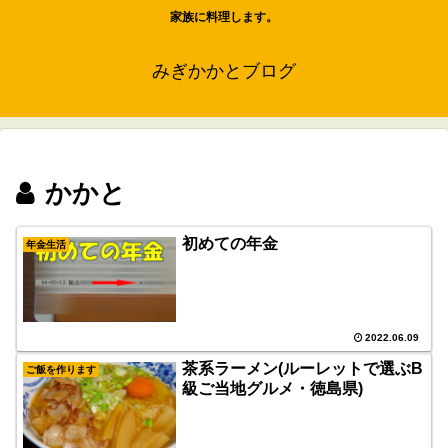
家族に料理します。
みぎかかとブログ
かかと
初めての年金
年金生活
2022.06.09
茶系ラーメン(ルーレットで選ぶB
ご飯を作ります
級ご当地グルメ・徳島県)