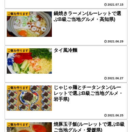
2021.07.15
鍋焼きラーメン(ルーレットで選
ご飯を作ります
ぶB級ご当地グルメ・高知県)
2021.06.29
タイ風冷麵
ご飯を作ります
2021.06.27
じゃじゃ麺とチータンタン(ルー
ご飯を作ります
レットで選ぶB級ご当地グルメ・
岩手県)
2021.06.25
焼豚玉子飯(ルーレットで選ぶB級
ご飯を作ります
ご当地グルメ・愛媛県)