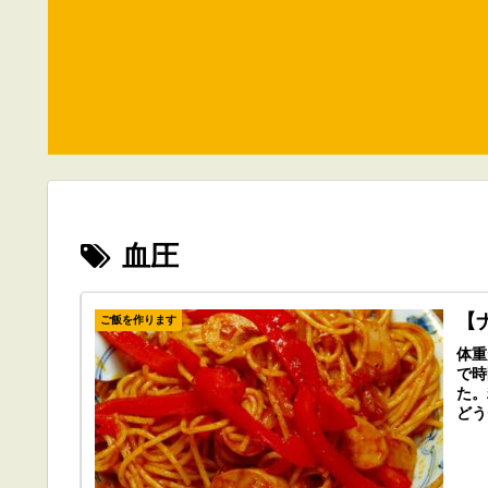
血圧
【
ご飯を作ります
体重
で時
た。
どう