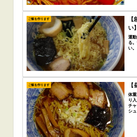
【
ご飯を作ります
い
運動
る。
い。
【
ご飯を作ります
体重
り入
チャ
シュ