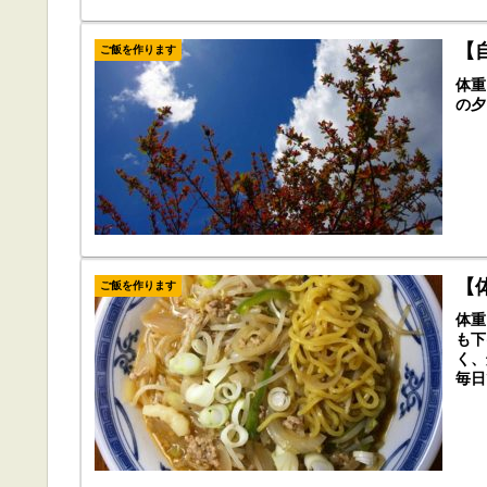
【
ご飯を作ります
体重
の夕
【
ご飯を作ります
体重
も下
く、
毎日