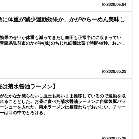
2020.06.04
急に体重が減少運動効果か、かがやらーめん美味し
】
効果のせいか体重も減ってきたし血圧も正常半にに収まってい
青森県弘前市のかがや(株)のちじれ細麺は茹で時間40秒、おいし
2020.05.29
昼は菊水醤油ラーメン】
がなかなか減らないし血圧も高いまま推移しているので運動を取
れることとした。お昼に食べた菊水醤油ラーメンに自家製豚バラ
ーシューを入れた。菊水ラーメンは相変わらずおいしい。チャー
ーは口の中でとろける。
2020.05.28