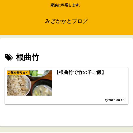
家族に料理します。
みぎかかとブログ
根曲竹
【根曲竹で竹の子ご飯】
ご飯を作ります
2020.06.15