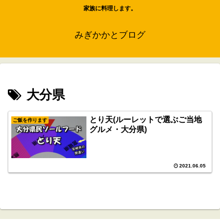
家族に料理します。
みぎかかとブログ
大分県
とり天(ルーレットで選ぶご当地
ご飯を作ります
グルメ・大分県)
2021.06.05