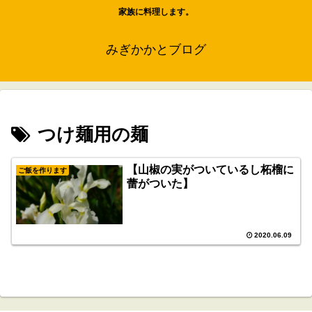
家族に料理します。
みぎかかとブログ
つけ麺用の麺
【山椒の実がついているし柘榴に
ご飯を作ります
蕾がついた】
2020.06.09